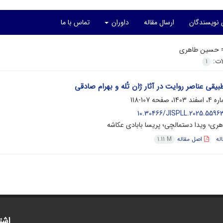
 نویسندگان
ارسال مقاله
داوران
تماس با ما
=
حسین طاهری
لات:
1
یقی عناصر روایت‌ در آثار ژان تُله و بهرام صادقی
107-118
10.30466/JISPLL.2025.55963
ی؛ ویدا دستمالچی؛ پریسا بابادی عکاشه
له
اصل مقاله
1.11 M
اشت