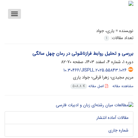
Toggle
vigation
نویسنده =
یاری، جواد
تعداد مقالات:
1
بررسی و تحلیل روابط فرازناشوئی در رمان چهل سالگی
دوره 1، شماره 4، اسفند 1403، صفحه
70-82
10.30466/JISPLL.2025.55843.1026
مریم مجیدی؛ زهرا قرقی؛ جواد یاری
مشاهده مقاله
اصل مقاله
508.8 K
مقالات آماده انتشار
شماره جاری