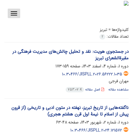
Toggle
vigation
کلیدواژه‌ها =
تبریز
تعداد مقالات:
2
در جستجوی هویت: نقد و تحلیل چالش‌های مدیریت فرهنگی در
مقبرةالشعرای تبریز
دوره 1، شماره 4، اسفند 1403، صفحه
159-173
10.30466/JISPLL.2026.56222.1035
مهران فرجی
مشاهده مقاله
اصل مقاله
753.07 K
ناگفته‌هایی از تاریخ تبریز، نهفته در متون ادبی و تاریخی (از قرون
پیش از اسلام تا نیمۀ اول قرن هشتم هجری)
دوره 1، شماره 2، شهریور 1403، صفحه
48-63
10.30466/JISPLL.2024.121572