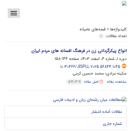
Toggle
vigation
کلیدواژه‌ها =
قصه‌های عامیانه
تعداد مقالات:
1
انواع پیکرگردانی زن در فرهنگ افسانه های مردم ایران
دوره 1، شماره 4، اسفند 1403، صفحه
144-158
10.30466/JISPLL.2025.56844.1045
سکینه مرادی؛ محمد حسین کرمی
مشاهده مقاله
اصل مقاله
599.13 K
مقالات آماده انتشار
شماره جاری