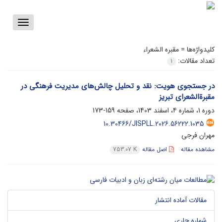
Toggle
vigation
کلیدواژه‌ها =
مقبره الشعراء
تعداد مقالات:
1
در جستجوی هویت: نقد و تحلیل چالش‌های مدیریت فرهنگی در
مقبرةالشعرای تبریز
دوره 1، شماره 4، اسفند 1403، صفحه
159-173
10.30466/JISPLL.2026.56222.1035
مهران فرجی
مشاهده مقاله
اصل مقاله
753.07 K
مقالات آماده انتشار
شماره جاری